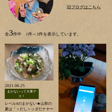
旧ブログはこちら
3
全
件中 1件～3件を表示しています。
2021.06.25
まかないって大事デ
ス！
レベル4のまかない★山形の
夏は「＜だし＞ッダだナヤー