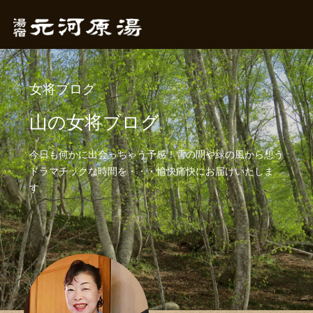
女将ブログ
山の女将ブログ
今日も何かに出会っちゃう予感！雪の間や緑の風から想う
ドラマチックな時間を・・・愉快痛快にお届けいたしま
す。