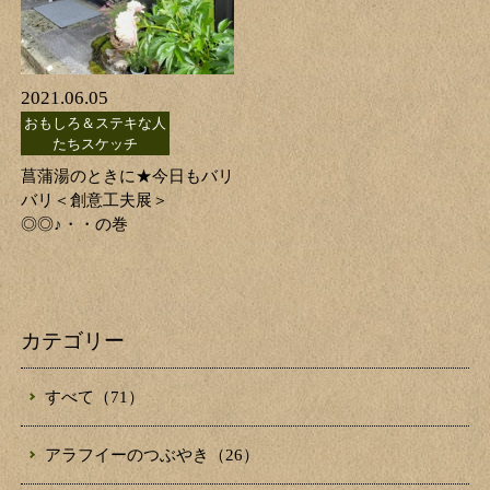
2021.06.05
おもしろ＆ステキな人
たちスケッチ
菖蒲湯のときに★今日もバリ
バリ＜創意工夫展＞
◎◎♪・・の巻
カテゴリー
すべて（71）
アラフイーのつぶやき（26）