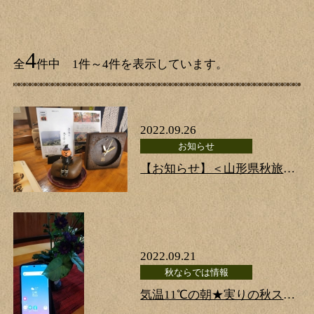
4
全
件中 1件～4件を表示しています。
2022.09.26
お知らせ
【お知らせ】＜山形県秋旅＞
キャンペーン延長＆＜全国旅
行支援＞の実施について
2022.09.21
秋ならでは情報
気温11℃の朝★実りの秋スタ
ートです♪