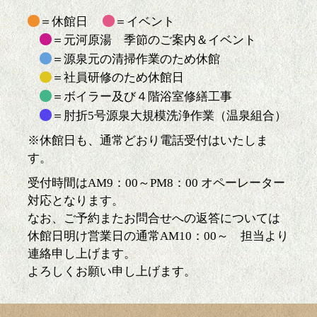
＝休館日
＝イベント
＝元河原湯 季節のご案内＆イベント
＝源泉元の清掃作業のため休館
＝社員研修のため休館日
＝ボイラー及び４階浴室修繕工事
＝肘折5号源泉大規模洗浄作業（温泉組合）
※休館日も、通常どおり電話受付はいたしま
す。
受付時間はAM9：00～PM8：00 オペーレーター
対応となります。
なお、ご予約またお問合せへの返答については
休館日明け営業日の通常AM10：00～ 担当より
連絡申し上げます。
よろしくお願い申し上げます。