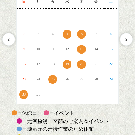
日
月
火
水
木
金
土
1
2
3
4
5
6
7
8
9
10
11
12
13
14
15
16
17
18
19
20
21
22
23
24
25
26
27
28
29
30
31
＝休館日
＝イベント
＝元河原湯 季節のご案内＆イベント
＝源泉元の清掃作業のため休館