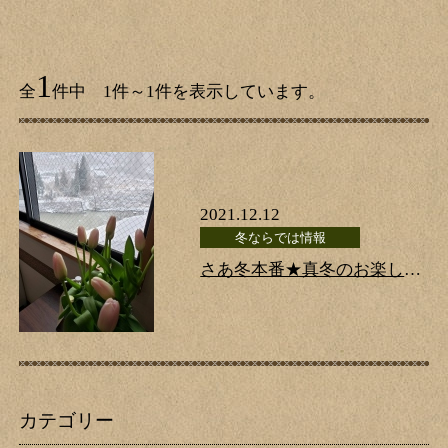
1
全
件中 1件～1件を表示しています。
2021.12.12
冬ならでは情報
さあ冬本番★真冬のお楽しみ
はこれから♪・・・元河原湯
のご案内です。
カテゴリー